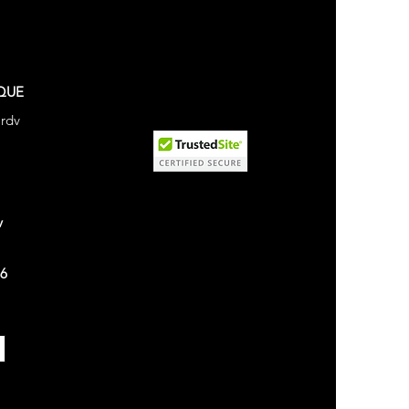
QUE
 rdv
v
26