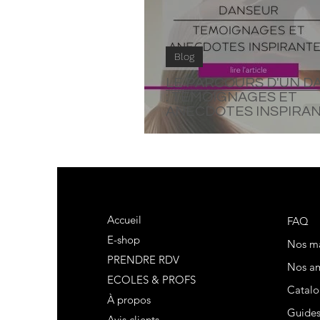
Blog
LE PARCOURS D'UN D
: TEMOIGNAGES ET
ANECDOTES INSPIRA
Accueil
FAQ
E-shop
Nos m
PRENDRE RDV
Nos am
ECOLES & PROFS
Catalo
À propos
Guide
Avis clients