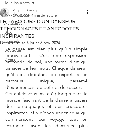
Tous les posts
Virginie Basecq
Tous les posts
24 oct. 2024
4 min de lecture
LE PARCOURS D'UN DANSEUR :
Actualités
TEMOIGNAGES ET ANECDOTES
Blog
INSPIRANTES
Conseils
Dernière mise à jour :
6 nov. 2024
La danse est bien plus qu'un simple 
Boutique
mouvement ; c'est une expression 
Divers
profonde de soi, une forme d'art qui 
transcende les mots. Chaque danseur, 
qu'il soit débutant ou expert, a un 
parcours unique, parsemé 
d'expériences, de défis et de succès. 
Cet article vous invite à plonger dans le 
monde fascinant de la danse à travers 
des témoignages et des anecdotes 
inspirantes, afin d'encourager ceux qui 
commencent leur voyage tout en 
résonnant avec les danseurs plus 