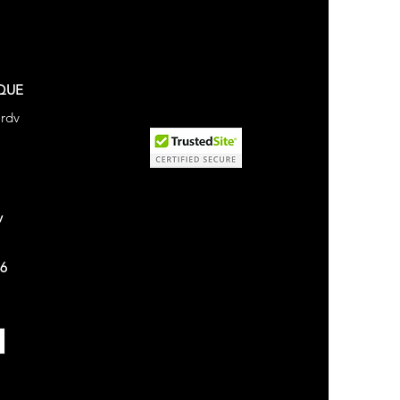
QUE
 rdv
v
26