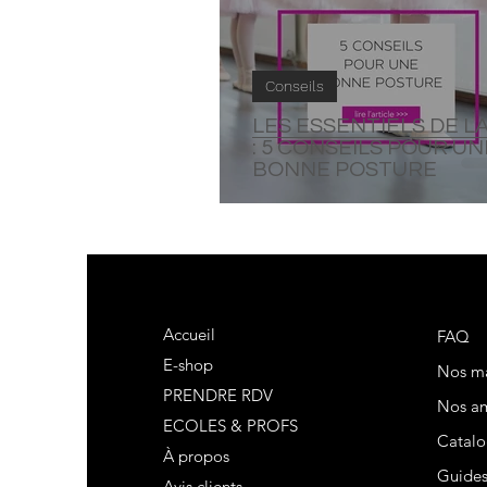
Conseils
LES ESSENTIELS DE L
: 5 CONSEILS POUR UN
BONNE POSTURE
Accueil
FAQ
E-shop
Nos m
PRENDRE RDV
Nos am
ECOLES & PROFS
Catalo
À propos
Guide
Avis clients