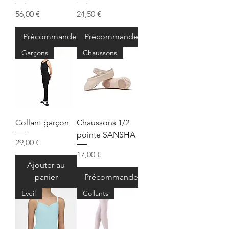
Prix
Prix
56,00 €
24,50 €
Précommander
Précommander
Garçons
Chaussons
Collant garçon
Chaussons 1/2
pointe SANSHA
Prix
29,00 €
Prix
17,00 €
Ajouter au
panier
Précommander
Eveil
Collants