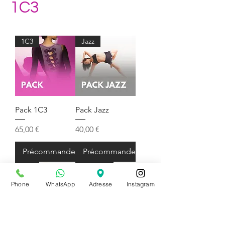
1C3
1C3
Jazz
Pack 1C3
Pack Jazz
Prix
Prix
65,00 €
40,00 €
Précommander
Précommander
1C3
Garçons
Phone
WhatsApp
Adresse
Instagram