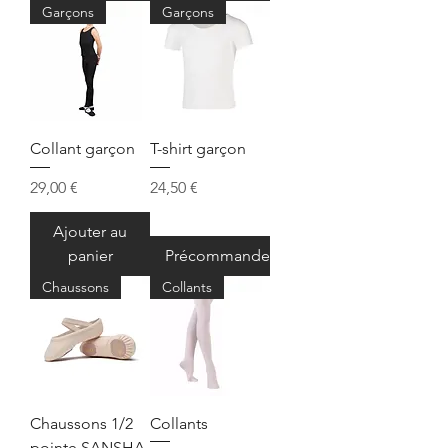
Garçons
Garçons
Collant garçon
T-shirt garçon
Prix
Prix
29,00 €
24,50 €
Ajouter au
panier
Précommander
Chaussons
Collants
Chaussons 1/2
Collants
pointe SANSHA