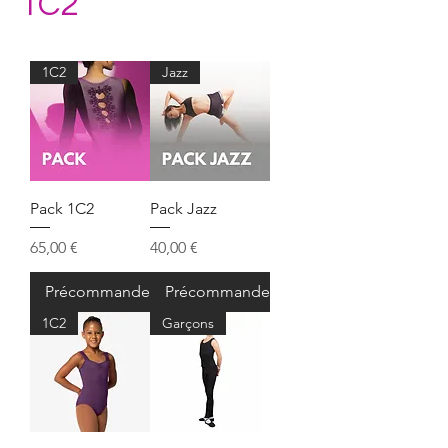
1C2
1C2
Jazz
Pack 1C2
Pack Jazz
Prix
Prix
65,00 €
40,00 €
Précommander
Précommander
1C2
Garçons