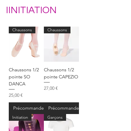
IINITIATION
Chaussons
Chaussons
Chaussons 1/2
Chaussons 1/2
pointe SO
pointe CAPEZIO
DANCA
Prix
27,00 €
Prix
25,00 €
Précommander
Précommander
Initiation
Garçons