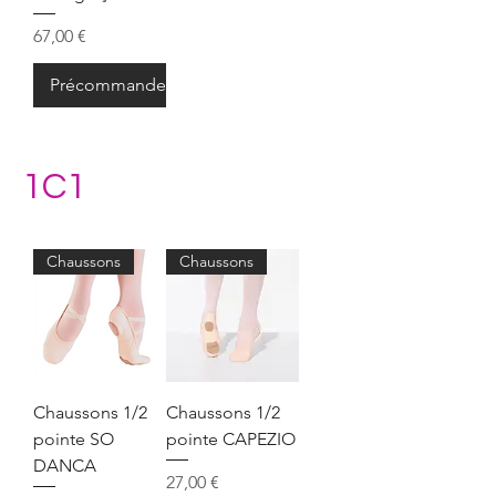
Prix
67,00 €
Précommander
1C1
Chaussons
Chaussons
Chaussons 1/2
Chaussons 1/2
pointe SO
pointe CAPEZIO
DANCA
Prix
27,00 €