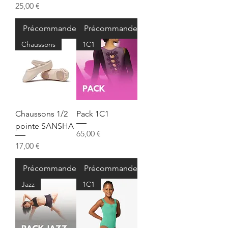
Prix
25,00 €
Précommander
Précommander
Chaussons
1C1
Chaussons 1/2
Pack 1C1
pointe SANSHA
Prix
65,00 €
Prix
17,00 €
Précommander
Précommander
Jazz
1C1