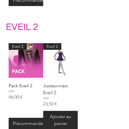
Précommander
EVEIL 2
Eveil 2
Eveil 2
Pack Eveil 2
Justaucorps
Eveil 2
Prix
46,00 €
Prix
23,50 €
Ajouter au
Précommander
panier