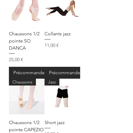
Chaussons 1/2
Collants jazz
pointe SO
Prix
11,00 €
DANCA
Prix
25,00 €
Précommander
Précommander
Chaussons
Jazz
Chaussons 1/2
Short jazz
pointe CAPEZIO