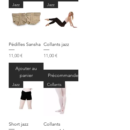
Jazz
Jazz
Pédilles Sansha
Collants jazz
Prix
Prix
11,00 €
11,00 €
Ajouter au
panier
Précommander
Jazz
Collants
Short jazz
Collants