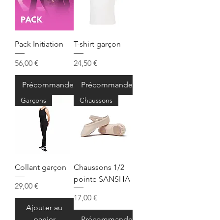
Pack Initiation
T-shirt garçon
Prix
Prix
56,00 €
24,50 €
Précommander
Précommander
Garçons
Chaussons
Collant garçon
Chaussons 1/2
pointe SANSHA
Prix
29,00 €
Prix
17,00 €
Ajouter au
panier
Précommander