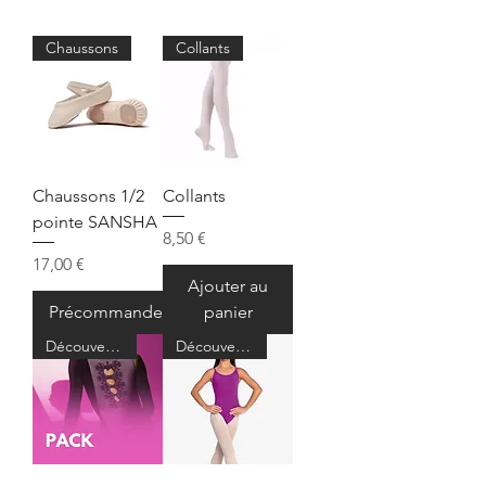
Chaussons
Collants
Chaussons 1/2
Collants
pointe SANSHA
Prix
8,50 €
Prix
17,00 €
Ajouter au
Précommander
panier
Découverte
Découverte