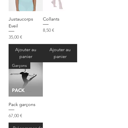
Justaucorps
Collants
Eveil
Prix
8,50 €
Prix
35,00 €
Ajouter au
Ajouter au
panier
panier
Garçons
Pack garçons
Prix
67,00 €