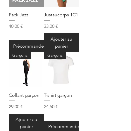
Pack Jazz
Justaucorps 1C1
Prix
Prix
40,00 €
33,00 €
Ajouter au
Précommander
panier
Garçons
Garçons
Collant garçon
T-shirt garçon
Prix
Prix
29,00 €
24,50 €
Ajouter au
panier
Précommander