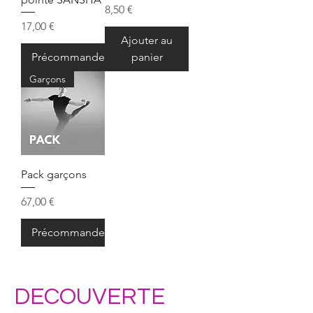
Prix
8,50 €
Prix
17,00 €
Ajouter au
Précommander
panier
Garçons
Pack garçons
Prix
67,00 €
Précommander
DECOUVERTE