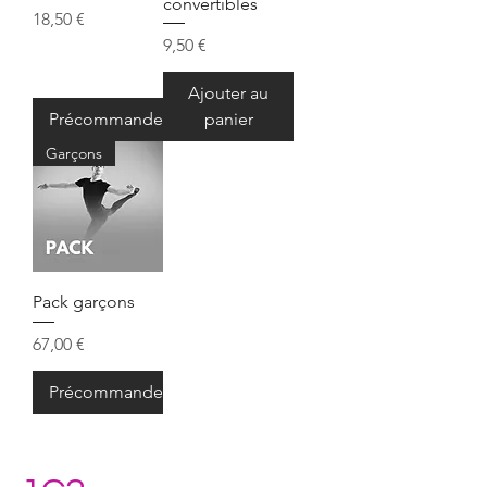
convertibles
Prix
18,50 €
Prix
9,50 €
Ajouter au
Précommander
panier
Garçons
Pack garçons
Prix
67,00 €
Précommander