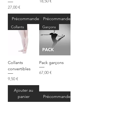
Prix
18,50 €
Prix
27,00 €
Précommander
Précommander
Collants
Garçons
Collants
Pack garçons
convertibles
Prix
67,00 €
Prix
9,50 €
Ajouter au
panier
Précommander