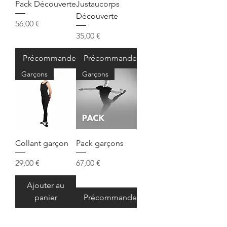
Pack Découverte
Justaucorps
Découverte
Prix
56,00 €
Prix
35,00 €
Précommander
Précommander
Garçons
Garçons
Collant garçon
Pack garçons
Prix
Prix
29,00 €
67,00 €
Ajouter au
panier
Précommander