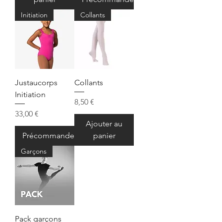
Initiation
Collants
Justaucorps
Collants
Initiation
Prix
8,50 €
Prix
33,00 €
Ajouter au
Précommander
panier
Garçons
Pack garçons