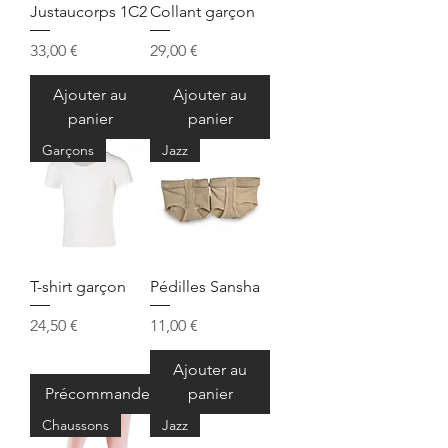
Justaucorps 1C2
Collant garçon
Prix
Prix
33,00 €
29,00 €
Ajouter au
Ajouter au
panier
panier
Garçons
Jazz
T-shirt garçon
Pédilles Sansha
Prix
Prix
24,50 €
11,00 €
Ajouter au
Précommander
panier
Chaussons
Jazz