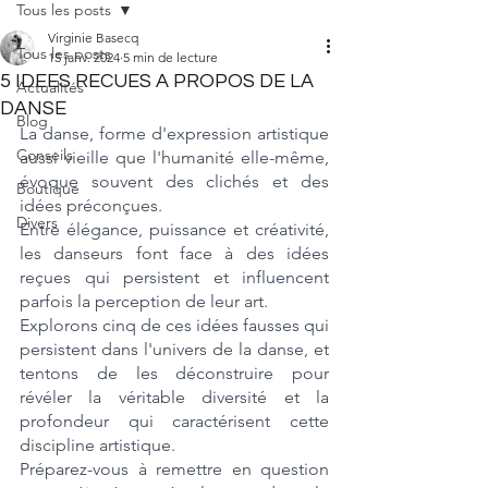
Tous les posts
Virginie Basecq
Tous les posts
15 janv. 2024
5 min de lecture
5 IDEES RECUES A PROPOS DE LA
Actualités
DANSE
Blog
La danse, forme d'expression artistique 
Conseils
aussi vieille que l'humanité elle-même, 
évoque souvent des clichés et des 
Boutique
idées préconçues. 
Divers
Entre élégance, puissance et créativité, 
les danseurs font face à des idées 
reçues qui persistent et influencent 
parfois la perception de leur art. 
Explorons cinq de ces idées fausses qui 
persistent dans l'univers de la danse, et 
tentons de les déconstruire pour 
révéler la véritable diversité et la 
profondeur qui caractérisent cette 
discipline artistique. 
Préparez-vous à remettre en question 