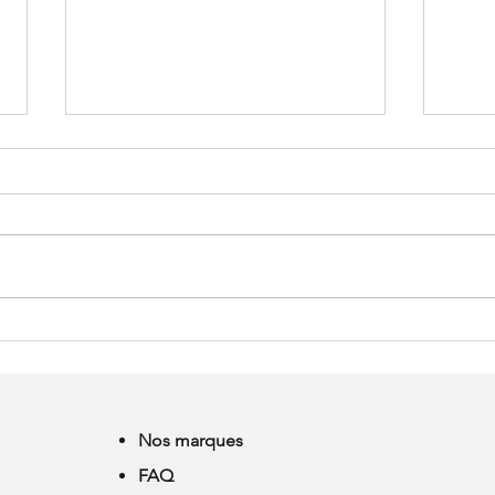
DANSE ET CHALEUR :
LA 
CONSEILS POUR
N'E
CONTINUER A DANSER
CROY
TOUT L'ETE
Nos marques
FAQ