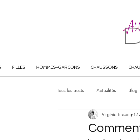
ALL THAT DANCE
S
FILLES
HOMMES-GARCONS
CHAUSSONS
CHA
Tous les posts
Actualités
Blog
Virginie Basecq
12 
Comment 