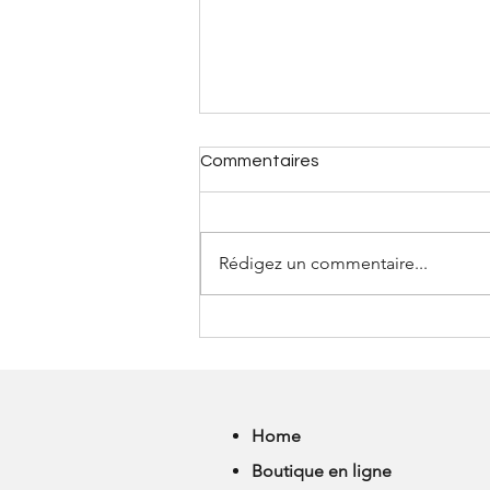
Commentaires
Rédigez un commentaire...
LES DOULEURS AUX PIEDS
CHEZ LE DANSEUR :
COMPRENDRE, PREVENIR,
GUERIR
Home
Boutique en ligne