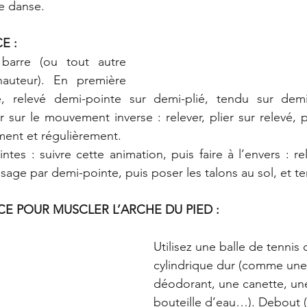
e danse.
E :
arre (ou tout autre 
uteur). En première 
é, relevé demi-pointe sur demi-plié, tendu sur demi-
 sur le mouvement inverse : relever, plier sur relevé, po
ement et régulièrement.
ntes : suivre cette animation, puis faire à l’envers : re
ssage par demi-pointe, puis poser les talons au sol, et t
CE POUR MUSCLER L’ARCHE DU PIED :
Utilisez une balle de tennis 
cylindrique dur (comme une 
déodorant, une canette, une
bouteille d’eau…). Debout 