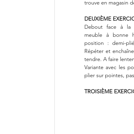
trouve en magasin d
DEUXIÈME EXERCIC
Debout face à la b
meuble à bonne ha
position : demi-pli
Répéter et enchaîner
tendre. A faire lent
Variante avec les poi
plier sur pointes, pa
TROISIÈME EXERCI