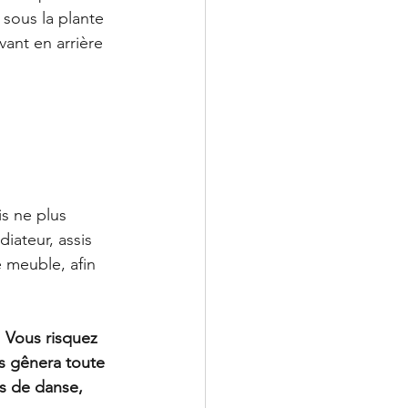
 sous la plante 
vant en arrière 
is ne plus 
iateur, assis 
e meuble, afin 
. Vous risquez 
us gênera toute 
rs de danse, 