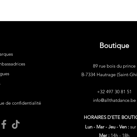
gymna
pilates
Boutique
arques
bassadrices
89 rue bois du prince
gues
B-7334 Hautrage (Saint-Ghis
s
+32 497 30 81 51
info@allthatdance.be
ue de confidentialité
HORAIRES D'ETE
BOUTI
Lun - Mar - Jeu - Ven :
sur
Mer :
14h - 18h