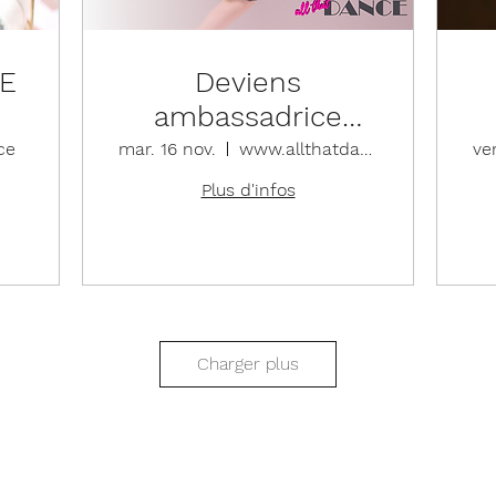
IE
Deviens
ambassadrice
Ballet Rosa 2022
ce
mar. 16 nov.
www.allthatdance.be/ambassadrice
ven
Plus d'infos
Détails
Charger plus
Boutiq
yoga