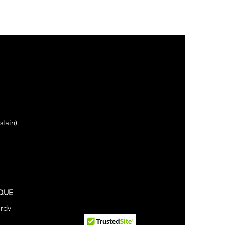
stique
lain)
QUE
 rdv