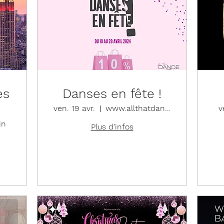
es
Danses en fête !
ven. 19 avr.
www.allthatdance.be
v
in
Plus d'infos
Détails