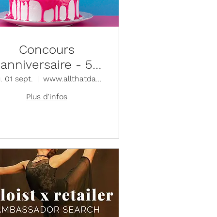
Concours
anniversaire - 5
ans !
. 01 sept.
www.allthatdance.be/concours
Plus d'infos
Détails