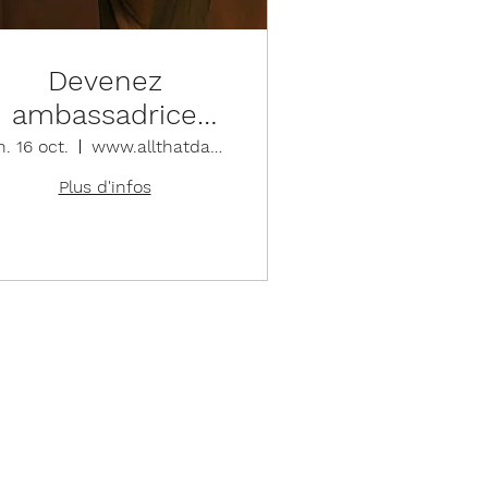
Devenez
ambassadrice
Ballet Rosa
. 16 oct.
www.allthatdance.be/ambassadrice
Plus d'infos
Détails
ue d'articles de danse