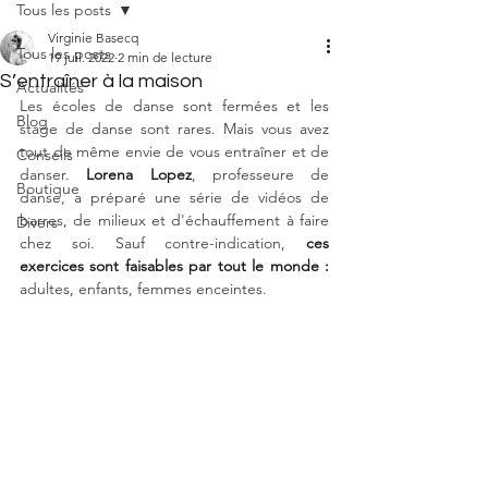
Tous les posts
Virginie Basecq
Tous les posts
19 juil. 2022
2 min de lecture
S’entraîner à la maison
Actualités
Les écoles de danse sont fermées et les 
Blog
stage de danse sont rares. Mais vous avez 
tout de même envie de vous entraîner et de 
Conseils
danser. 
Lorena Lopez
, professeure de 
Boutique
danse, a préparé une série de vidéos de 
barres, de milieux et d'échauffement à faire 
Divers
chez soi. Sauf contre-indication, 
ces 
exercices sont faisables par tout le monde :
adultes, enfants, femmes enceintes. 