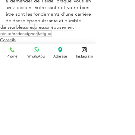
à demander de l'aide lorsque vous en 
avez besoin. Votre santé et votre bien-
être sont les fondements d'une carrière 
de danse épanouissante et durable.
danseur
blessures
pression
épuisement
récupération
signes
fatigue
Conseils
Blog
Phone
WhatsApp
Adresse
Instagram
Voir tout
Posts récents