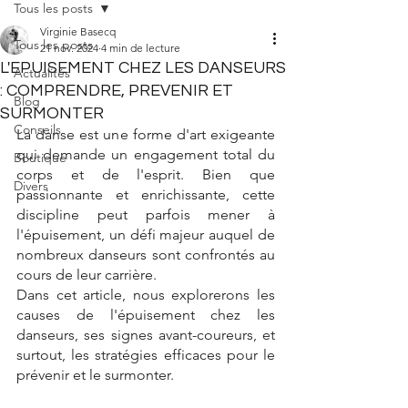
Tous les posts
Virginie Basecq
Tous les posts
21 nov. 2024
4 min de lecture
L'EPUISEMENT CHEZ LES DANSEURS
Actualités
: COMPRENDRE, PREVENIR ET
Blog
SURMONTER
Conseils
La danse est une forme d'art exigeante 
qui demande un engagement total du 
Boutique
corps et de l'esprit. Bien que 
Divers
passionnante et enrichissante, cette 
discipline peut parfois mener à 
l'épuisement, un défi majeur auquel de 
nombreux danseurs sont confrontés au 
cours de leur carrière
⁠. 
Dans cet article, nous explorerons les 
causes de l'épuisement chez les 
danseurs, ses signes avant-coureurs, et 
surtout, les stratégies efficaces pour le 
prévenir et le surmonter.