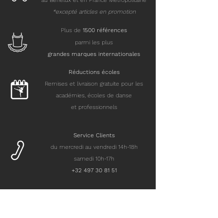
au Benelux et en France Métropolitaine
*excepté articles en promotion
Plus de
15
00 références
parmi les plus
grandes marques internationales
Réductions écoles
Remises et livraison gratuite pour les
académies, écoles de danse
et professionnels
Service Clients
du mercredi au vendredi 14h-18h
samedi 10h-17h
+32 497 30 81 51