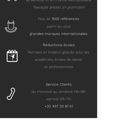
au Benelux et en France Métropolitaine
*excepté articles en promotion
Plus de
15
00 références
parmi les plus
grandes marques internationales
Réductions écoles
Remises et livraison gratuite pour les
académies, écoles de danse
et professionnels
Service Clients
du mercredi au vendredi 14h-18h
samedi 10h-17h
+32 497 30 81 51