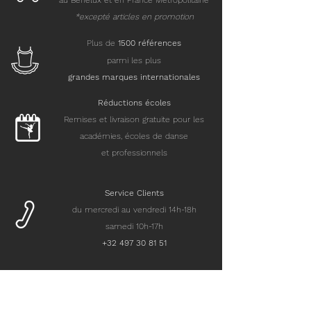
au Benelux et en France Métropolitaine
*excepté articles en promotion
Plus de
15
00 références
parmi les plus
grandes marques internationales
Réductions écoles
Remises et livraison gratuite pour les
académies, écoles de danse
et professionnels
Service Clients
du mercredi au vendredi 14h-18h
samedi 10h-17h
+32 497 30 81 51