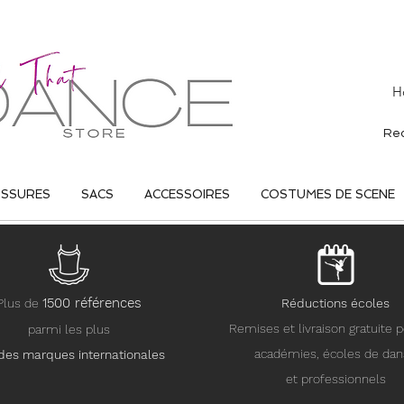
H
USSURES
SACS
ACCESSOIRES
COSTUMES DE SCENE
15
00 références
Plus de
Réductions écoles
Remises et livraison gratuite p
parmi les plus
académies, écoles de da
des marques internationales
et professionnels