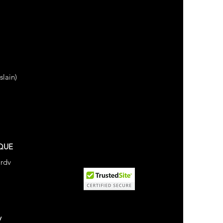
lain)
QUE
 rdv
v