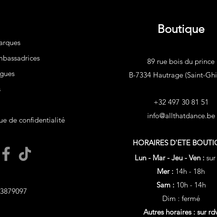
Boutique
arques
bassadrices
89 rue bois du prince
gues
B-7334 Hautrage (Saint-Ghis
s
+32 497 30 81 51
info@allthatdance.be
ue de confidentialité
HORAIRES D'ETE
BOUTI
Lun - Mar - Jeu - Ven :
sur
Mer :
14h - 18h
Sam :
10h - 14h
3879097
Dim : fermé
Autres horaires : sur rd