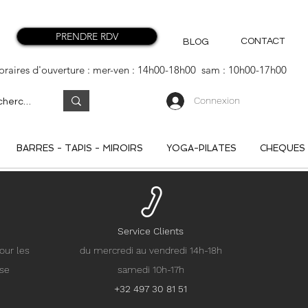
PRENDRE RDV
CONTACT
BLOG
oraires d'ouverture : mer-ven : 14h00-18h00 sam : 10h00-17h00
Connexion
BARRES - TAPIS - MIROIRS
YOGA-PILATES
CHEQUES
Service Clients
our les
du mercredi au vendredi 14h-18h
nse
samedi 10h-17h
+32 497 30 81 51