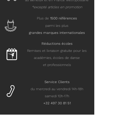
au Benelux et en France Métropolitaine
*excepté articles en promotion
Plus de
15
00 références
parmi les plus
grandes marques internationales
Réductions écoles
Remises et livraison gratuite pour les
académies, écoles de danse
et professionnels
Service Clients
du mercredi au vendredi 14h-18h
samedi 10h-17h
+32 497 30 81 51