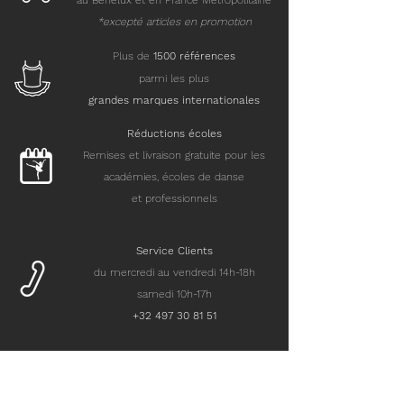
au Benelux et en France Métropolitaine
*excepté articles en promotion
Plus de
15
00 références
parmi les plus
grandes marques internationales
Réductions écoles
Remises et livraison gratuite pour les
académies, écoles de danse
et professionnels
Service Clients
du mercredi au vendredi 14h-18h
samedi 10h-17h
+32 497 30 81 51