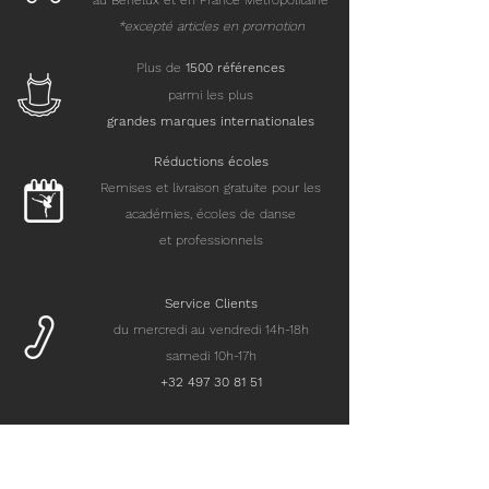
au Benelux et en France Métropolitaine
*excepté articles en promotion
Plus de
15
00 références
parmi les plus
grandes marques internationales
Réductions écoles
Remises et livraison gratuite pour les
académies, écoles de danse
et professionnels
Service Clients
du mercredi au vendredi 14h-18h
samedi 10h-17h
+32 497 30 81 51