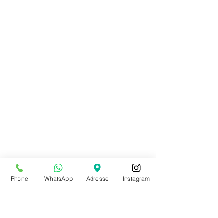
Embouts de protection GAYNOR MINDEN
38,00 €
Embouts de protection GAYNOR MINDEN
Achat immédiat
Rechercher parmi les produits
Phone
WhatsApp
Adresse
Instagram
Mon Compte
Suivi de commande
Favoris
Panier