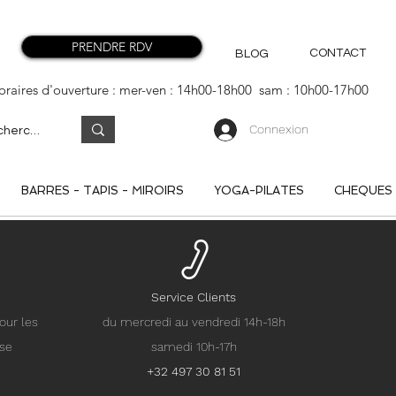
PRENDRE RDV
CONTACT
BLOG
oraires d'ouverture : mer-ven : 14h00-18h00 sam : 10h00-17h00
Connexion
BARRES - TAPIS - MIROIRS
YOGA-PILATES
CHEQUES
Service Clients
our les
du mercredi au vendredi 14h-18h
nse
samedi 10h-17h
+32 497 30 81 51