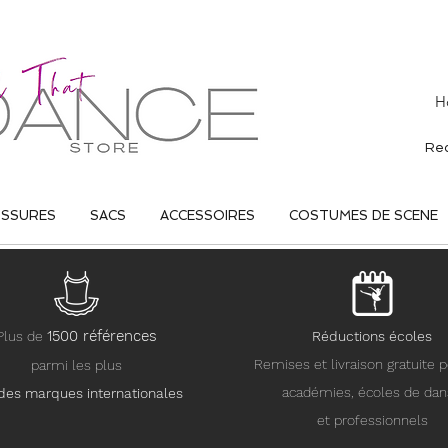
H
USSURES
SACS
ACCESSOIRES
COSTUMES DE SCENE
15
00 références
Plus de
Réductions écoles
Remises et livraison gratuite p
parmi les plus
académies, écoles de da
des marques internationales
et professionnels