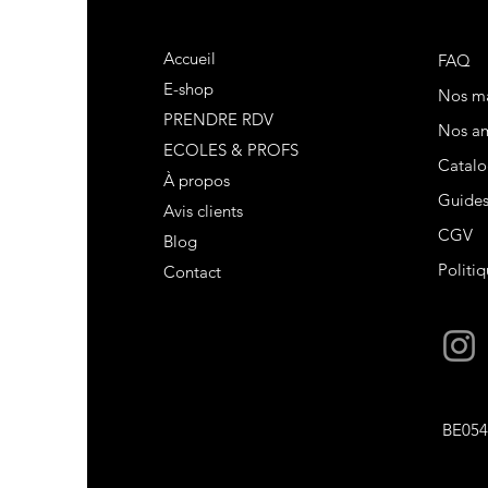
SSIC PRO FREED
Accueil
FAQ
E-shop
Nos m
s plaît
PRENDRE RDV
Nos am
ECOLES & PROFS
Catalo
À propos
Guide
Avis clients
CGV
Blog
Politiq
Contact
nier
mmande
duit pour plus tard
voris
estions ?
BE054