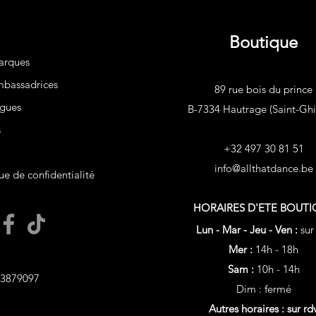
Boutique
arques
bassadrices
89 rue bois du prince
gues
B-7334 Hautrage (Saint-Ghis
s
+32 497 30 81 51
info@allthatdance.be
ue de confidentialité
HORAIRES D'ETE
BOUTI
Lun - Mar - Jeu - Ven :
sur
Mer :
14h - 18h
Sam :
10h - 14h
3879097
Dim : fermé
Autres horaires : sur rd