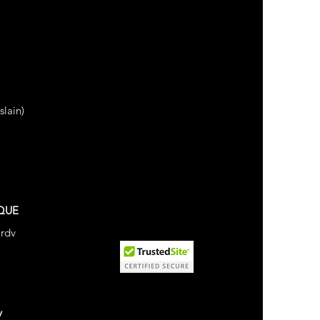
lain)
QUE
 rdv
v