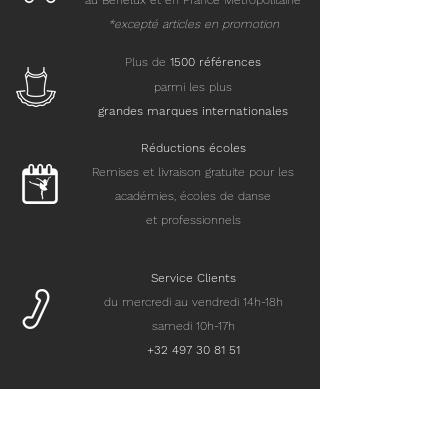
au Benelux et en France Métropolitaine
*excepté articles en promotion
Plus de
15
00 références
parmi les plus
grandes marques internationales
Réductions écoles
Remises et livraison gratuite pour les
académies, écoles de danse
et professionnels
Service Clients
du mercredi au vendredi 14h-18h
samedi 10h-17h
+32 497 30 81 51