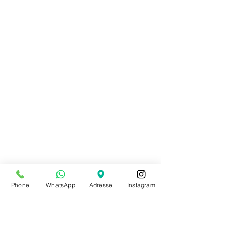
Porte-clefs cabochon ATD
9,00 €
Porte-clefs cabochon ATD
Achat immédiat
Phone
WhatsApp
Adresse
Instagram