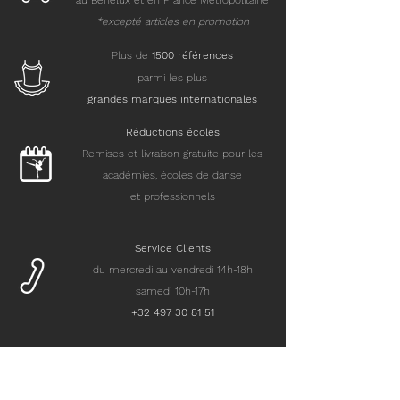
au Benelux et en France Métropolitaine
*excepté articles en promotion
Plus de
15
00 références
parmi les plus
grandes marques internationales
Réductions écoles
Remises et livraison gratuite pour les
académies, écoles de danse
et professionnels
Service Clients
du mercredi au vendredi 14h-18h
samedi 10h-17h
+32 497 30 81 51