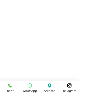
Porte-clefs cabochon ATD
9,00 €
Porte-clefs cabochon ATD
Achat immédiat
Phone
WhatsApp
Adresse
Instagram