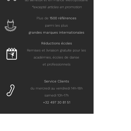
au Benelux et en France Métropolitaine
*excepté articles en promotion
Plus de
15
00 références
parmi les plus
grandes marques internationales
Réductions écoles
Remises et livraison gratuite pour les
académies, écoles de danse
et professionnels
Service Clients
du mercredi au vendredi 14h-18h
samedi 10h-17h
+32 497 30 81 51