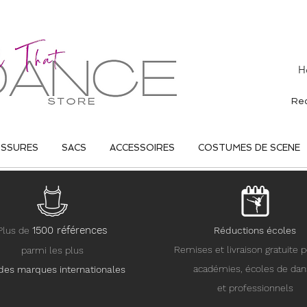
H
USSURES
SACS
ACCESSOIRES
COSTUMES DE SCENE
15
00 références
Plus de
Réductions écoles
Remises et livraison gratuite p
parmi les plus
académies, écoles de da
des marques internationales
et professionnels