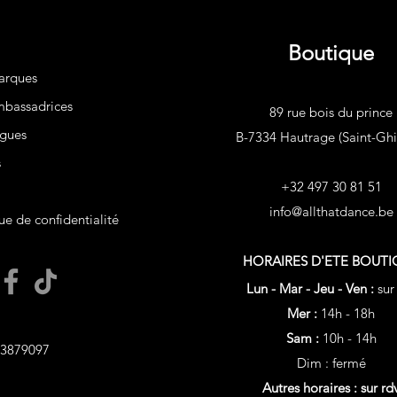
Boutique
arques
bassadrices
89 rue bois du prince
gues
B-7334 Hautrage (Saint-Ghis
s
+32 497 30 81 51
info@allthatdance.be
ue de confidentialité
HORAIRES D'ETE
BOUTI
Lun - Mar - Jeu - Ven :
sur
Mer :
14h - 18h
Sam :
10h - 14h
3879097
Dim : fermé
Autres horaires : sur rd