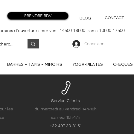
PRENDRE RDV
CONTACT
BLOG
oraires d'ouverture : mer-ven : 14h00-18h00 sam : 10h00-17h00
Connexion
BARRES - TAPIS - MIROIRS
YOGA-PILATES
CHEQUES
Service Clients
our les
du mercredi au vendredi 14h-18h
nse
samedi 10h-17h
+32 497 30 81 51