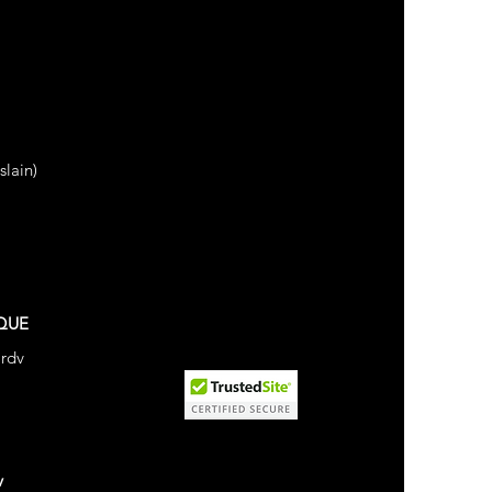
lain)
QUE
 rdv
v