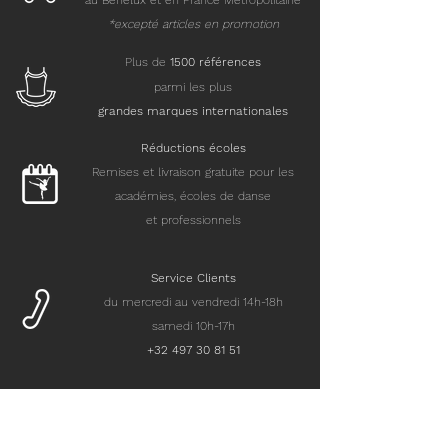
au Benelux et en France Métropolitaine
*excepté articles en promotion
Plus de
15
00 références
parmi les plus
grandes marques internationales
Réductions écoles
Remises et livraison gratuite pour les
académies, écoles de danse
et professionnels
Service Clients
du mercredi au vendredi 14h-18h
samedi 10h-17h
+32 497 30 81 51