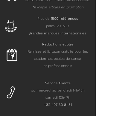
au Benelux et en France Métropolitaine
*excepté articles en promotion
Plus de
15
00 références
parmi les plus
grandes marques internationales
Réductions écoles
Remises et livraison gratuite pour les
académies, écoles de danse
et professionnels
Service Clients
du mercredi au vendredi 14h-18h
samedi 10h-17h
+32 497 30 81 51