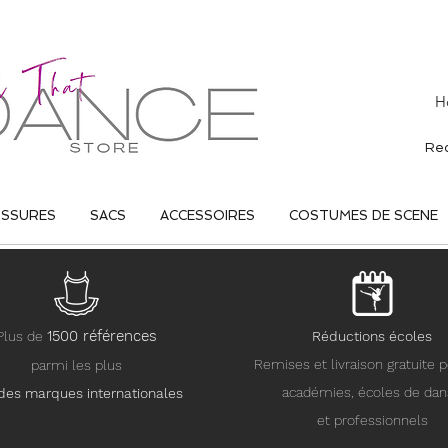
H
USSURES
SACS
ACCESSOIRES
COSTUMES DE SCENE
15
00 références
Plus de
Réductions écoles
Remises et livraison gratuite p
parmi les plus
académies, écoles de da
des marques internationales
et professionnels