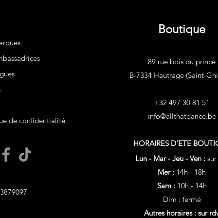
Boutique
arques
bassadrices
89 rue bois du prince
gues
B-7334 Hautrage (Saint-Ghis
s
+32 497 30 81 51
info@allthatdance.be
ue de confidentialité
HORAIRES D'ETE
BOUTI
Lun - Mar - Jeu - Ven :
sur
Mer :
14h - 18h
Sam :
10h - 14h
3879097
Dim : fermé
Autres horaires : sur rd