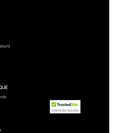
lain)
QUE
 rdv
v