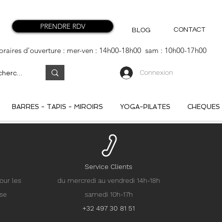
PRENDRE RDV
CONTACT
BLOG
oraires d'ouverture : mer-ven : 14h00-18h00 sam : 10h00-17h00
Connexion
BARRES - TAPIS - MIROIRS
YOGA-PILATES
CHEQUES
Service Clients
our les
du mercredi au vendredi 14h-18h
nse
samedi 10h-17h
+32 497 30 81 51