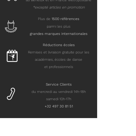
au Benelux et en France Métropolitaine
*excepté articles en promotion
Plus de
15
00 références
parmi les plus
grandes marques internationales
Réductions écoles
Remises et livraison gratuite pour les
académies, écoles de danse
et professionnels
Service Clients
du mercredi au vendredi 14h-18h
samedi 10h-17h
+32 497 30 81 51