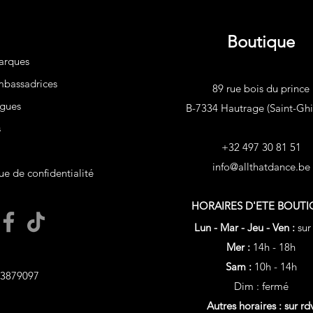
Boutique
arques
bassadrices
89 rue bois du prince
gues
B-7334 Hautrage (Saint-Ghis
s
+32 497 30 81 51
info@allthatdance.be
ue de confidentialité
HORAIRES D'ETE
BOUTI
Lun - Mar - Jeu - Ven :
sur
Mer :
14h - 18h
Sam :
10h - 14h
3879097
Dim : fermé
Autres horaires : sur rd