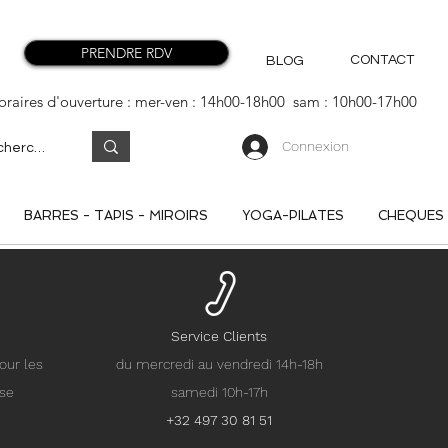
PRENDRE RDV
CONTACT
BLOG
oraires d'ouverture : mer-ven : 14h00-18h00 sam : 10h00-17h00
Connexion
BARRES - TAPIS - MIROIRS
YOGA-PILATES
CHEQUES
Service Clients
our les
du mercredi au vendredi 14h-18h
nse
samedi 10h-17h
+32 497 30 81 51