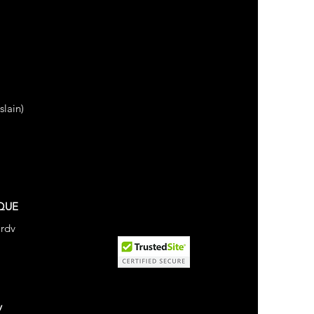
lain)
QUE
 rdv
v