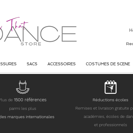
H
USSURES
SACS
ACCESSOIRES
COSTUMES DE SCENE
15
00 références
Plus de
Réductions écoles
Remises et livraison gratuite p
parmi les plus
académies, écoles de da
des marques internationales
et professionnels