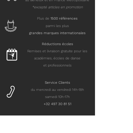
au Benelux et en France Métropolitaine
*excepté articles en promotion
Plus de
15
00 références
parmi les plus
grandes marques internationales
Réductions écoles
Remises et livraison gratuite pour les
académies, écoles de danse
et professionnels
Service Clients
du mercredi au vendredi 14h-18h
samedi 10h-17h
+32 497 30 81 51