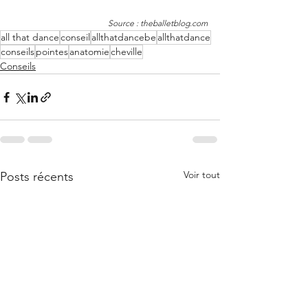
Source : theballetblog.com
all that dance
conseil
allthatdancebe
allthatdance
conseils
pointes
anatomie
cheville
Conseils
Voir tout
Posts récents