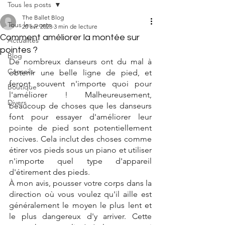
Tous les posts
The Ballet Blog
Tous les posts
20 avr. 2023
3 min de lecture
Comment améliorer la montée sur
Actualités
pointes ?
Blog
De nombreux danseurs ont du mal à 
Conseils
obtenir une belle ligne de pied, et 
feront souvent n'importe quoi pour 
Boutique
l'améliorer ! Malheureusement, 
Divers
beaucoup de choses que les danseurs 
font pour essayer d'améliorer leur 
pointe de pied sont potentiellement 
nocives. Cela inclut des choses comme 
étirer vos pieds sous un piano et utiliser 
n'importe quel type d'appareil 
d'étirement des pieds.
À mon avis, pousser votre corps dans la 
direction où vous voulez qu'il aille est 
généralement le moyen le plus lent et 
le plus dangereux d'y arriver. Cette 