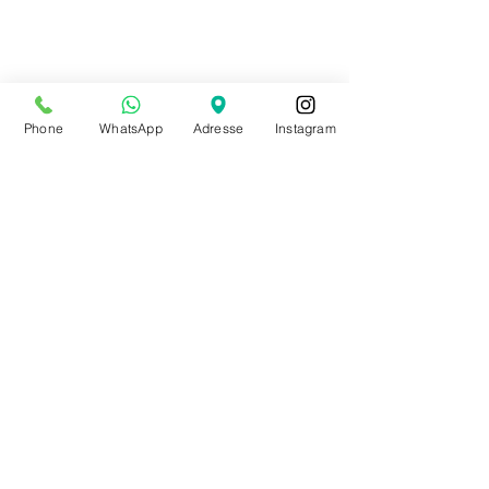
Phone
WhatsApp
Adresse
Instagram
J'aime
Répondre
fonoja8325
28 juil. 2025
Boomerang Casino
https://bommerangcasino.fr/
 collabore avec 
certains des fournisseurs de logiciels les 
plus réputés du secteur, ce qui garantit la 
diversité et la qualité des jeux proposés. 
Parmi eux :
Amusnet Interactive : fournisseur français 
connu pour ses machines à sous classiques 
et ses jackpots progressifs.
Pragmatic Play : propose une grande 