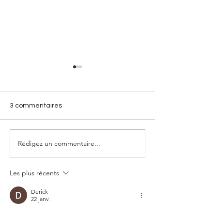
3 commentaires
Rédigez un commentaire...
Comment les ballerines
3 conseils de p
se tiennent-elles sur
pour les débuta
pointes?
pointes
Les plus récents
Derick
22 janv.