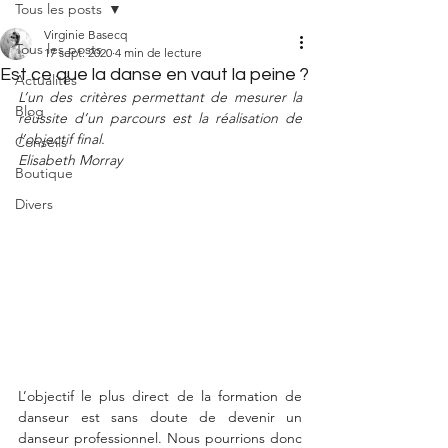
Tous les posts
Virginie Basecq
Tous les posts
17 sept. 2020
4 min de lecture
Est ce que la danse en vaut la peine ?
Actualités
L’un des critères permettant de mesurer la 
Blog
réussite d’un parcours est la réalisation de 
l’objectif final. 
Conseils
Elisabeth Morray
Boutique
Divers
L’objectif le plus direct de la formation de 
danseur est sans doute de devenir un 
danseur professionnel. Nous pourrions donc 