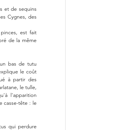
s et de sequins 
es Cygnes, des 
nces, est fait 
oré de la même 
 un bas de tutu 
xplique le coût 
é à partir des 
latane, le tulle, 
à l'apparition 
casse-tête : le 
tus qui perdure 