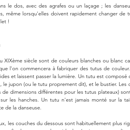
ans le dos, avec des agrafes ou un laçage ; les danseu
les, même lorsqu'elles doivent rapidement changer de t
et !
u
s au XIXème siècle sont de couleurs blanches ou blanc ca
que l'on commencera à fabriquer des tutus de couleur. I
luides et laissent passer la lumière. Un tutu est composé de
), le jupon (ou le tutu proprement dit), et le bustier. Les 
s de dimensions différentes pour les tutus plateaux) son
sur les hanches. Un tutu n'est jamais monté sur la taille
tte de la danseuse.
aux, les couches du dessous sont habituellement plus rigi