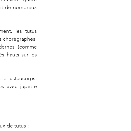
ait de nombreux 
ent, les tutus 
s chorégraphes, 
dernes (comme 
ès hauts sur les 
le justaucorps, 
s avec jupette 
ux de tutus :