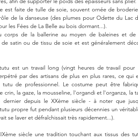
es, afin de supporter le poids des épaisseurs sans plier.
 est faite de tulle de soie, souvent ornée de broderie
e rôle de la danseuse (des plumes pour Odette du Lac d
ur les Fées de La Belle au bois dormant...).
au corps de la ballerine au moyen de baleines et de pi
s de satin ou de tissu de soie et est généralement déc
tutu est un travail long (vingt heures de travail pour
perpétré par des artisans de plus en plus rares, ce qui e
e tutu de professionnel. Le costume peut être fabriqu
e crin, la gaze, la mousseline, l'organdi et l'organza, la tar
ce dernier depuis le XXème siècle - à noter que jusqu'
tutu propre fut pendant plusieurs décennies un véritable 
it se laver et défraîchissait très rapidement...).
XIXème siècle une tradition touchant aux tissus des tu