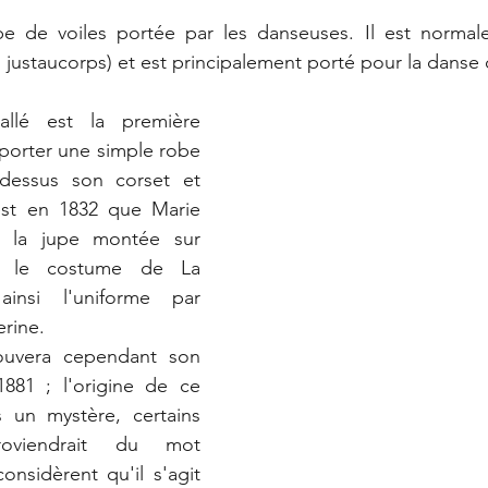
pe de voiles portée par les danseuses. Il est normal
u justaucorps) et est principalement porté pour la danse 
llé est la première 
porter une simple robe 
dessus son corset et 
est en 1832 que Marie 
se la jupe montée sur 
: le costume de La 
insi l'uniforme par 
erine.
ouvera cependant son 
881 ; l'origine de ce 
s un mystère, certains 
oviendrait du mot 
considèrent qu'il s'agit 