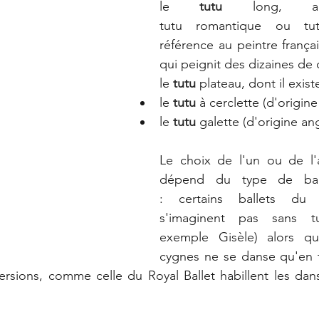
le 
tutu
 long, aus
tutu romantique ou tu
référence au peintre frança
qui peignit des dizaines de
le 
tutu
 plateau, dont il exis
le 
tutu
 à cerclette (d'origine
le 
tutu
 galette (d'origine ang
Le choix de l'un ou de l'a
dépend du type de balle
: certains ballets du r
s'imaginent pas sans tu
exemple Gisèle) alors q
cygnes ne se danse qu'en t
ersions, comme celle du Royal Ballet habillent les dan