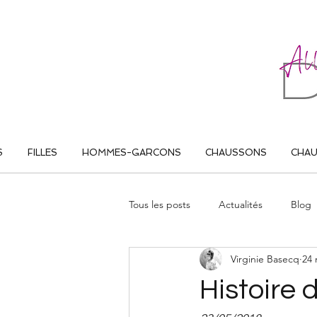
ALL THAT DANCE
S
FILLES
HOMMES-GARCONS
CHAUSSONS
CHA
Tous les posts
Actualités
Blog
Virginie Basecq
24 
Histoire 