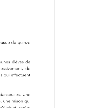
ousue de quinze 
eunes élèves de 
essivement, de 
s qui effectuent 
 danseuses. Une 
 une raison qui 
'étaient guère 