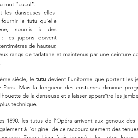
u mot "cucul".
t les danseuses elles-
fournir le 
tutu
qu'elle 
ène, soumis à des 
 : les jupons doivent 
centimètres de hauteur, 
eux rangs de tarlatane et maintenus par une ceinture c
. 
ème siècle, le 
tutu
 devient l'uniforme que portent les j
 Paris. Mais la longueur des costumes diminue progr
lhouette de la danseuse et à laisser apparaître les jambe
 plus technique.
ées 1890, les tutus de l'Opéra arrivent aux genoux des
également à l'origine  de ce raccourcissement des tenues,
anseuse Emma Livry (voir image) : les tutus longs n