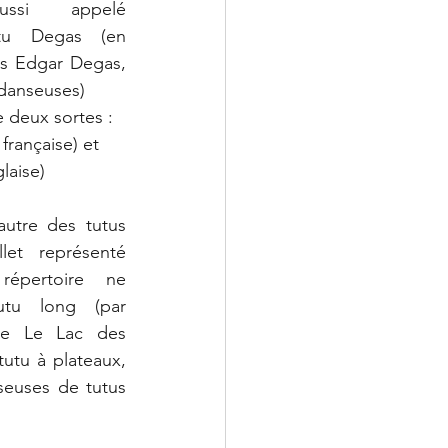
si appelé 
tu Degas (en 
is Edgar Degas, 
 danseuses)
te deux sortes :
 française) et
laise)
utre des tutus 
t représenté 
épertoire ne 
tu long (par 
ue Le Lac des 
utu à plateaux, 
seuses de tutus 