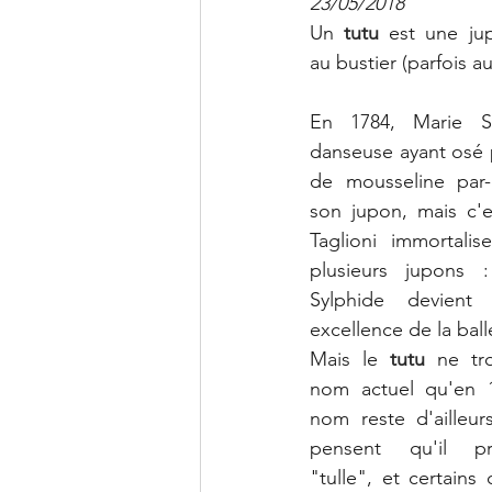
23/05/2018
Un 
tutu
 est une ju
au bustier (parfois a
En 1784, Marie Sa
danseuse ayant osé 
de mousseline par-
son jupon, mais c'
Taglioni immortali
plusieurs jupons 
Sylphide devient a
excellence de la ball
Mais le 
tutu
 ne tr
nom actuel qu'en 1
nom reste d'ailleur
pensent qu'il pr
"tulle", et certains 