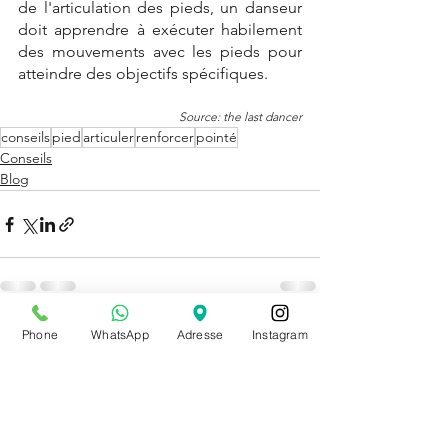
de l'articulation des pieds, un danseur 
doit apprendre à exécuter habilement 
des mouvements avec les pieds pour 
atteindre des objectifs spécifiques.
Source: the last dancer
conseils
pied
articuler
renforcer
pointé
Conseils
Blog
Phone
WhatsApp
Adresse
Instagram
Voir tout
Posts récents