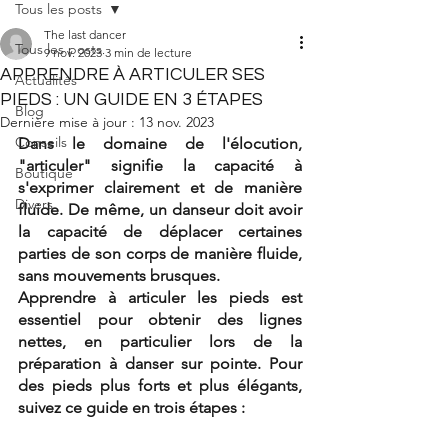
Tous les posts
The last dancer
Tous les posts
9 nov. 2023
3 min de lecture
APPRENDRE À ARTICULER SES
Actualités
PIEDS : UN GUIDE EN 3 ÉTAPES
Blog
Dernière mise à jour :
13 nov. 2023
Conseils
Dans le domaine de l'élocution, 
"articuler" signifie la capacité à 
Boutique
s'exprimer clairement et de manière 
Divers
fluide. De même, un danseur doit avoir 
la capacité de déplacer certaines 
parties de son corps de manière fluide, 
sans mouvements brusques. 
Apprendre à articuler les pieds est 
essentiel pour obtenir des lignes 
nettes, en particulier lors de la 
préparation à danser sur pointe. Pour 
des pieds plus forts et plus élégants, 
suivez ce guide en trois étapes :