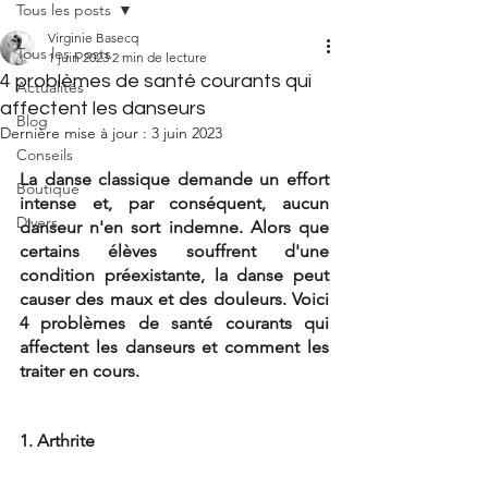
Tous les posts
Virginie Basecq
Tous les posts
1 juin 2023
2 min de lecture
4 problèmes de santé courants qui
Actualités
affectent les danseurs
Blog
Dernière mise à jour :
3 juin 2023
Conseils
La danse classique demande un effort 
Boutique
intense et, par conséquent, aucun 
Divers
danseur n'en sort indemne. Alors que 
certains élèves souffrent d'une 
condition préexistante, la danse peut 
causer des maux et des douleurs. Voici 
4 problèmes de santé courants qui 
affectent les danseurs et comment les 
traiter en cours.
1. Arthrite