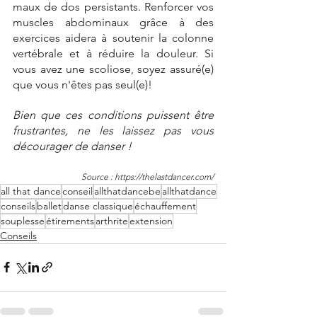
maux de dos persistants. Renforcer vos 
muscles abdominaux grâce à des 
exercices aidera à soutenir la colonne 
vertébrale et à réduire la douleur. Si 
vous avez une scoliose, soyez assuré(e) 
que vous n'êtes pas seul(e)! 
Bien que ces conditions puissent être 
frustrantes, ne les laissez pas vous 
décourager de danser !
Source : https://thelastdancer.com/
all that dance
conseil
allthatdancebe
allthatdance
conseils
ballet
danse classique
échauffement
souplesse
étirements
arthrite
extension
Conseils