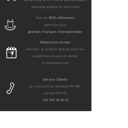
au Benelux et en France Métropolitaine
*excepté articles en promotion
Plus de
15
00 références
parmi les plus
grandes marques internationales
Réductions écoles
Remises et livraison gratuite pour les
académies, écoles de danse
et professionnels
Service Clients
du mercredi au vendredi 14h-18h
samedi 10h-17h
+32 497 30 81 51