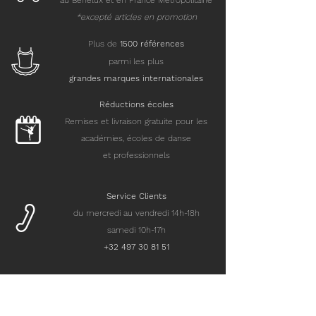
au Benelux et en France Métropolitaine
*excepté articles en promotion
Plus de
15
00 références
parmi les plus
grandes marques internationales
Réductions écoles
Remises et livraison gratuite pour les
académies, écoles de danse
et professionnels
Service Clients
du mercredi au vendredi 14h-18h
samedi 10h-17h
+32 497 30 81 51