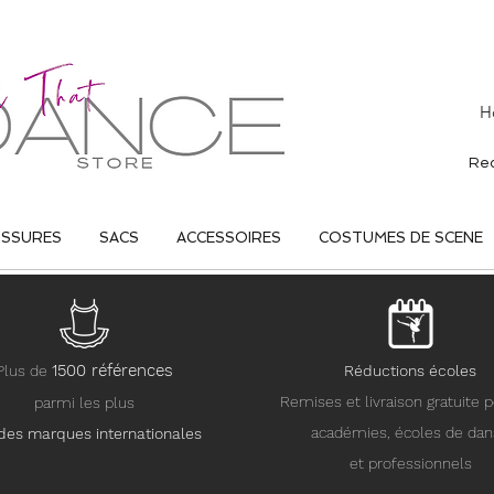
H
USSURES
SACS
ACCESSOIRES
COSTUMES DE SCENE
15
00 références
Plus de
Réductions écoles
Remises et livraison gratuite p
parmi les plus
académies, écoles de da
des marques internationales
et professionnels