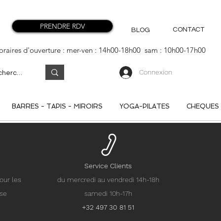
PRENDRE RDV
CONTACT
BLOG
oraires d'ouverture : mer-ven : 14h00-18h00 sam : 10h00-17h00
Connexion
BARRES - TAPIS - MIROIRS
YOGA-PILATES
CHEQUES
Service Clients
our les
du mercredi au vendredi 14h-18h
nse
samedi 10h-17h
+32 497 30 81 51