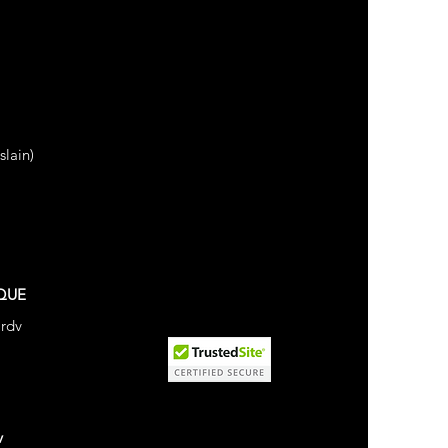
lain)
QUE
 rdv
v