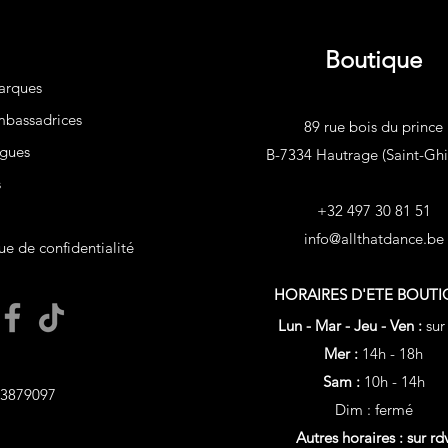
Boutique
arques
bassadrices
89 rue bois du prince
gues
B-7334 Hautrage (Saint-Ghis
s
+32 497 30 81 51
info@allthatdance.be
ue de confidentialité
HORAIRES D'ETE
BOUTI
Lun - Mar - Jeu - Ven :
sur
Mer :
14h - 18h
Sam :
10h - 14h
3879097
Dim : fermé
Autres horaires : sur rd