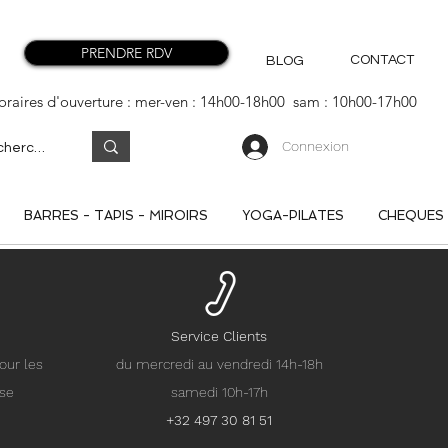
PRENDRE RDV
CONTACT
BLOG
oraires d'ouverture : mer-ven : 14h00-18h00 sam : 10h00-17h00
Connexion
BARRES - TAPIS - MIROIRS
YOGA-PILATES
CHEQUES
Service Clients
our les
du mercredi au vendredi 14h-18h
nse
samedi 10h-17h
+32 497 30 81 51