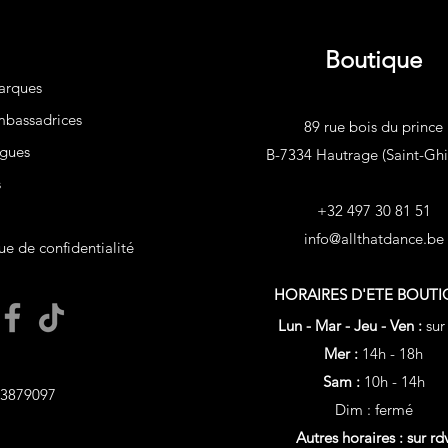
Boutique
arques
bassadrices
89 rue bois du prince
gues
B-7334 Hautrage (Saint-Ghis
s
+32 497 30 81 51
info@allthatdance.be
ue de confidentialité
HORAIRES D'ETE
BOUTI
Lun - Mar - Jeu - Ven :
sur
Mer :
14h - 18h
Sam :
10h - 14h
3879097
Dim : fermé
Autres horaires : sur rd