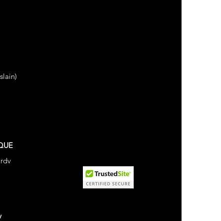
lain)
QUE
 rdv
v