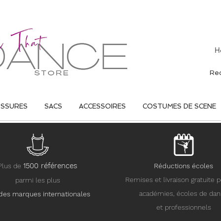
H
USSURES
SACS
ACCESSOIRES
COSTUMES DE SCENE
15
00 références
Plus de
Réductions écoles
Remises et livraison gratuite p
parmi les plus
académies, écoles de da
des marques internationales
et professionnels