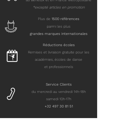
au Benelux et en France Métropolitaine
*excepté articles en promotion
Plus de
15
00 références
parmi les plus
grandes marques internationales
Réductions écoles
Remises et livraison gratuite pour les
académies, écoles de danse
et professionnels
Service Clients
du mercredi au vendredi 14h-18h
samedi 10h-17h
+32 497 30 81 51