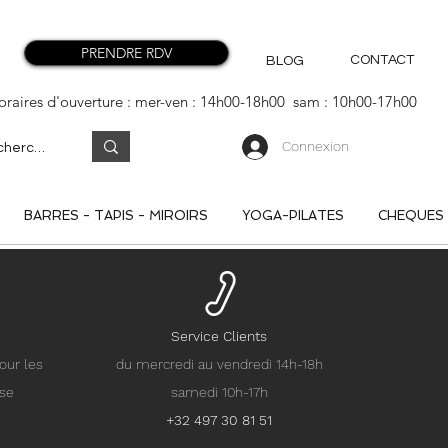
PRENDRE RDV
CONTACT
BLOG
oraires d'ouverture : mer-ven : 14h00-18h00 sam : 10h00-17h00
Connexion
BARRES - TAPIS - MIROIRS
YOGA-PILATES
CHEQUES
Service Clients
our les
du mercredi au vendredi 14h-18h
nse
samedi 10h-17h
+32 497 30 81 51