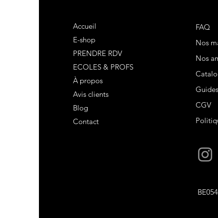
Accueil
FAQ
E-shop
Nos m
L
PRENDRE RDV
Nos am
ECOLES & PROFS
Catalo
À propos
s plaît
Guide
Avis clients
CGV
Blog
s plaît
Politiq
Contact
s plaît
nier
BE054
mmande
duit pour plus tard