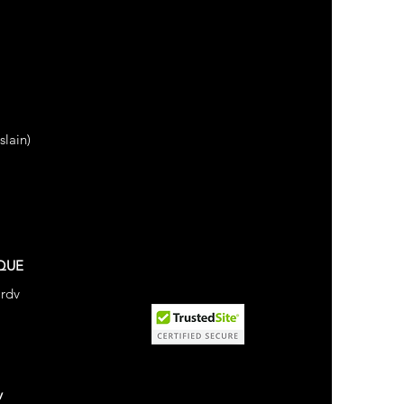
lain)
QUE
 rdv
v