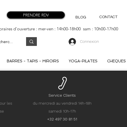
PRENDRE RDV
CONTACT
BLOG
oraires d'ouverture : mer-ven : 14h00-18h00 sam : 10h00-17h00
Connexion
BARRES - TAPIS - MIROIRS
YOGA-PILATES
CHEQUES
Service Clients
our les
du mercredi au vendredi 14h-18h
nse
samedi 10h-17h
+32 497 30 81 51