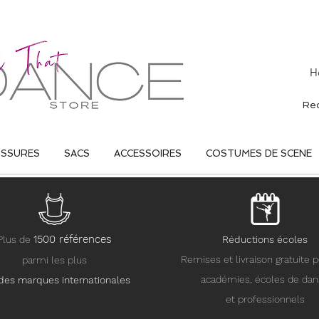
H
USSURES
SACS
ACCESSOIRES
COSTUMES DE SCENE
15
00 références
Plus de
Réductions écoles
Remises et livraison gratuite p
parmi les plus
académies, écoles de da
des marques internationales
et professionnels