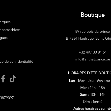
Boutique
arques
bassadrices
89 rue bois du prince
gues
B-7334 Hautrage (Saint-Ghis
s
+32 497 30 81 51
info@allthatdance.be
ue de confidentialité
HORAIRES D'ETE
BOUTI
Lun - Mar - Jeu - Ven :
sur
Mer :
14h - 18h
Sam :
10h - 14h
3879097
Dim : fermé
Autres horaires : sur rd