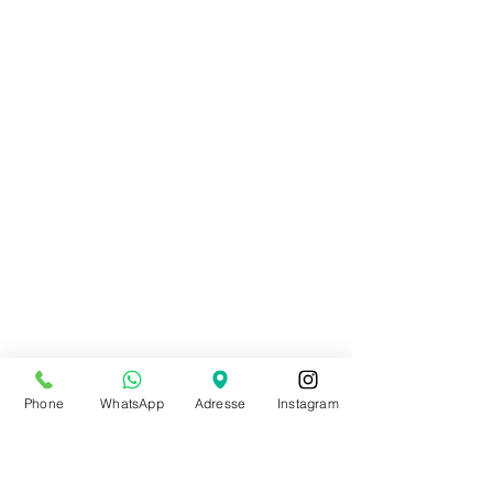
Pointes Claudia SD09 SO DANCA
75,00 €
Pointes Claudia SD09 SO DANCA
Achat immédiat
Phone
WhatsApp
Adresse
Instagram