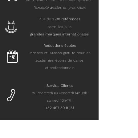
au Benelux et en France Métropolitaine
*excepté articles en promotion
Plus de
15
00 références
parmi les plus
grandes marques internationales
Réductions écoles
Remises et livraison gratuite pour les
académies, écoles de danse
et professionnels
Service Clients
du mercredi au vendredi 14h-18h
samedi 10h-17h
+32 497 30 81 51