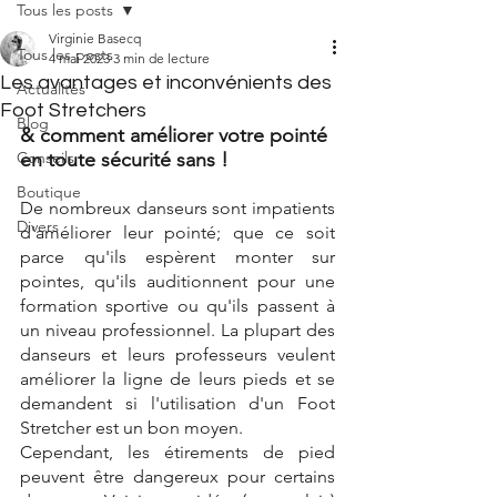
Tous les posts
Virginie Basecq
Tous les posts
4 mai 2023
3 min de lecture
Les avantages et inconvénients des
Actualités
Foot Stretchers
Blog
& comment améliorer votre pointé 
Conseils
en toute sécurité sans ! 
Boutique
De nombreux danseurs sont impatients 
Divers
d'améliorer leur pointé; que ce soit 
parce qu'ils espèrent monter sur 
pointes, qu'ils auditionnent pour une 
formation sportive ou qu'ils passent à 
un niveau professionnel. La plupart des 
danseurs et leurs professeurs veulent 
améliorer la ligne de leurs pieds et se 
demandent si l'utilisation d'un Foot 
Stretcher est un bon moyen.
Cependant, les étirements de pied 
peuvent être dangereux pour certains 